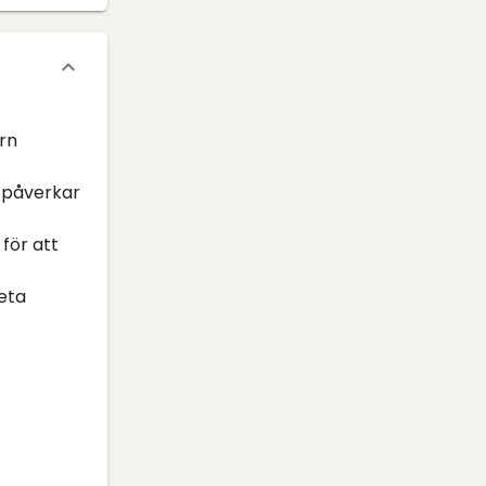
arn
 påverkar
för att
reta