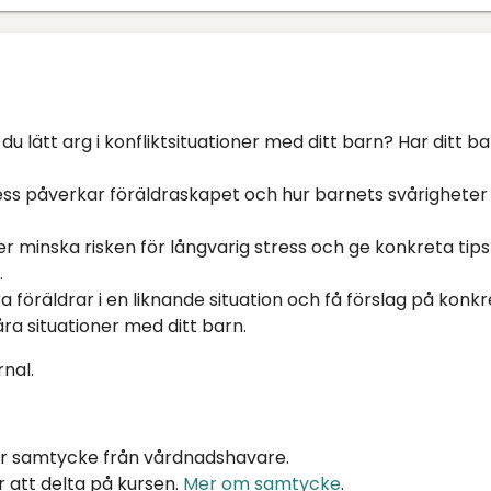
 du lätt arg i konfliktsituationer med ditt barn? Har ditt b
ess påverkar föräldraskapet och hur barnets svårigheter
minska risken för långvarig stress och ge konkreta tips 
.
föräldrar i en liknande situation och få förslag på konk
åra situationer med ditt barn.
rnal.
ver samtycke från vårdnadshavare.
 att delta på kursen.
Mer om samtycke
.