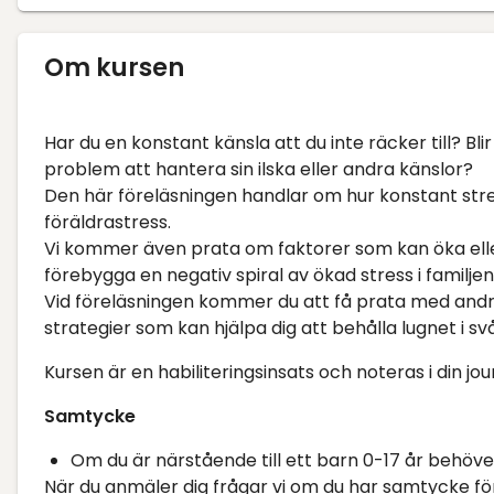
Om kursen
Har du en konstant känsla att du inte räcker till? Blir
problem att hantera sin ilska eller andra känslor?
Den här föreläsningen handlar om hur konstant str
föräldrastress.
Vi kommer även prata om faktorer som kan öka eller 
förebygga en negativ spiral av ökad stress i familjen
Vid föreläsningen kommer du att få prata med andra 
strategier som kan hjälpa dig att behålla lugnet i sv
Kursen är en habiliteringsinsats och noteras i din jou
Samtycke
Om du är närstående till ett barn 0-17 år behö
När du anmäler dig frågar vi om du har samtycke för